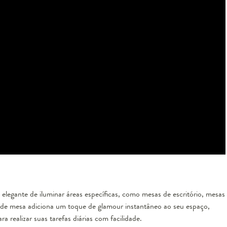
elegante de iluminar áreas específicas, como mesas de escritório, mesas
de mesa adiciona um toque de glamour instantâneo ao seu espaço,
 realizar suas tarefas diárias com facilidade.