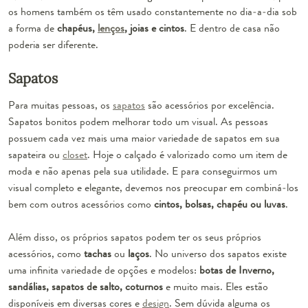
os homens também os têm usado constantemente no dia-a-dia sob
a forma de
chapéus,
lenços
, joias e cintos
. E dentro de casa não
poderia ser diferente.
Sapatos
Para muitas pessoas, os
sapatos
são acessórios por excelência.
Sapatos bonitos podem melhorar todo um visual.
As pessoas
possuem cada vez mais uma maior variedade de sapatos em sua
sapateira ou
closet
. Hoje o calçado é valorizado como um item de
moda e não apenas pela sua utilidade. E para conseguirmos um
visual completo e elegante, devemos nos preocupar em combiná-los
bem com outros acessórios como
cintos, bolsas, chapéu ou luvas
.
Além disso, os próprios sapatos podem ter os seus próprios
acessórios, como
tachas
ou
laços
. No universo dos sapatos existe
uma infinita variedade de opções e modelos:
botas de Inverno,
sandálias, sapatos de salto, coturnos
e muito mais. Eles estão
disponíveis em diversas cores e
design
. Sem dúvida alguma os