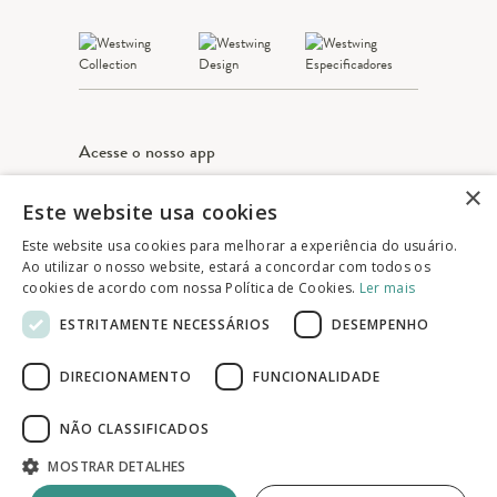
Acesse o nosso app
×
Este website usa cookies
Apple Store
Google play
Este website usa cookies para melhorar a experiência do usuário.
Ao utilizar o nosso website, estará a concordar com todos os
cookies de acordo com nossa Política de Cookies.
Ler mais
© 2025 Westwing Comércio Varejista S.A
ESTRITAMENTE NECESSÁRIOS
DESEMPENHO
WESTWING COMÉRCIO VAREJISTA S.A
CNPJ: 14.776.142/0001-50
DIRECIONAMENTO
FUNCIONALIDADE
Endereço: Av. Queiroz Filho, 1700 - Torre A
5° andar - Vila Hamburguesa - São Paulo
NÃO CLASSIFICADOS
MOSTRAR DETALHES