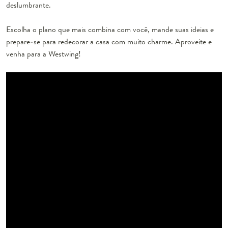
deslumbrante.
Escolha o plano que mais combina com você, mande suas ideias e
prepare-se para redecorar a casa com muito charme. Aproveite e
venha para a Westwing!