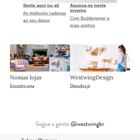
Sente aqui ou ali
Aqueça-se neste
inverno
As melhores cadeiras
Com Buddemeyer e
ao seu dispor
mais sonhos
Nossas lojas
WestwingDesign
Encontre uma
Descubra já
Segue a gente
@westwingbr
Sobre a Westwing