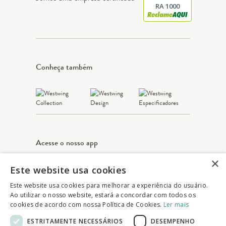
RA 1000
Conheça também
Acesse o nosso app
×
Este website usa cookies
Apple Store
Google play
Este website usa cookies para melhorar a experiência do usuário.
Ao utilizar o nosso website, estará a concordar com todos os
cookies de acordo com nossa Política de Cookies.
Ler mais
© 2025 Westwing Comércio Varejista S.A
ESTRITAMENTE NECESSÁRIOS
DESEMPENHO
WESTWING COMÉRCIO VAREJISTA S.A