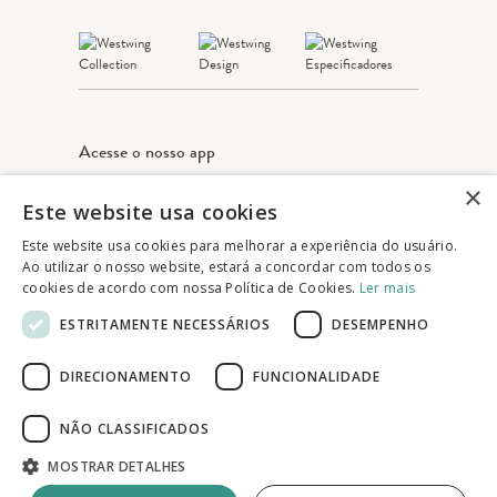
Acesse o nosso app
×
Este website usa cookies
Apple Store
Google play
Este website usa cookies para melhorar a experiência do usuário.
Ao utilizar o nosso website, estará a concordar com todos os
cookies de acordo com nossa Política de Cookies.
Ler mais
© 2025 Westwing Comércio Varejista S.A
ESTRITAMENTE NECESSÁRIOS
DESEMPENHO
WESTWING COMÉRCIO VAREJISTA S.A
CNPJ: 14.776.142/0001-50
DIRECIONAMENTO
FUNCIONALIDADE
Endereço: Av. Queiroz Filho, 1700 - Torre A
5° andar - Vila Hamburguesa - São Paulo
NÃO CLASSIFICADOS
MOSTRAR DETALHES