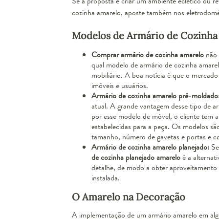
Se a proposta é criar um ambiente
eclético
ou
re
cozinha amarelo, aposte também nos eletrodomé
Modelos de Armário de Cozinha
Comprar armário de cozinha amarelo
não 
qual modelo de armário de cozinha amarelo
mobiliário. A boa notícia é que o mercado
imóveis e usuários.
Armário de cozinha amarelo pré-moldado
atual. A grande vantagem desse tipo de arm
por esse modelo de móvel, o cliente tem a
estabelecidas para a peça. Os modelos sã
tamanho, número de gavetas e portas e co
Armário de cozinha amarelo planejado:
Se
de cozinha planejado amarelo
é a alternat
detalhe, de modo a obter aproveitamento t
instalada.
O Amarelo na Decoração
A implementação de um armário amarelo em algum 