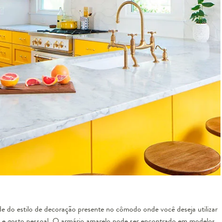
 do estilo de decoração presente no cômodo onde você deseja utilizar
e gosto pessoal. O armário amarelo pode ser encontrado em modelos