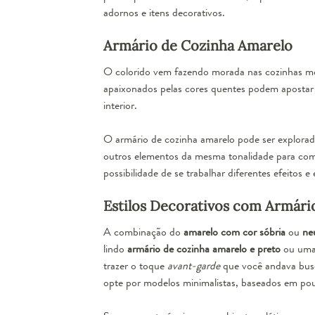
adornos e itens decorativos.
Armário de Cozinha Amarelo
O colorido vem fazendo morada nas cozinhas mod
apaixonados pelas cores quentes podem apostar 
interior.
O armário de cozinha amarelo pode ser explora
outros elementos da mesma tonalidade para c
possibilidade de se trabalhar diferentes efeitos e 
Estilos Decorativos com Armári
A combinação do
amarelo com cor sóbria
ou
ne
lindo
armário de cozinha amarelo e preto
ou uma
trazer o toque
avant-garde
que você andava busc
opte por modelos minimalistas, baseados em pou