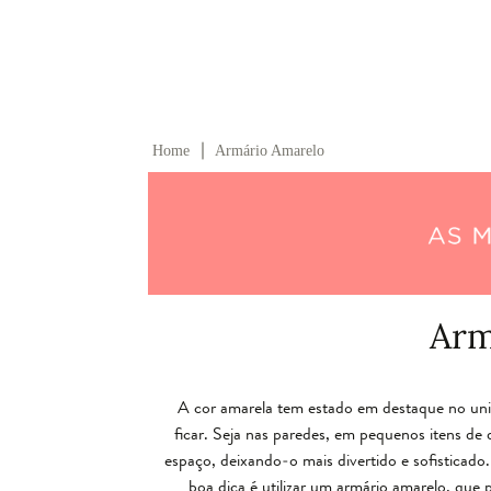
∣
Home
Armário Amarelo
Arm
A cor amarela tem estado em destaque no univ
ficar. Seja nas paredes, em pequenos itens de
espaço, deixando-o mais divertido e sofistica
boa dica é utilizar um armário amarelo, que p