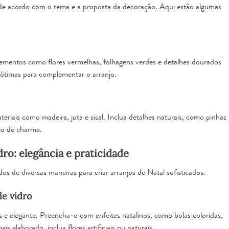
de acordo com o tema e a proposta da decoração. Aqui estão algumas
lementos como flores vermelhas, folhagens verdes e detalhes dourados
 ótimas para complementar o arranjo.
riais como madeira, juta e sisal. Inclua detalhes naturais, como pinhas
eio de charme.
dro: elegância e praticidade
os de diversas maneiras para criar arranjos de Natal sofisticados.
e vidro
 elegante. Preencha-o com enfeites natalinos, como bolas coloridas,
s elaborado, inclua flores artificiais ou naturais.