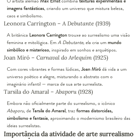
O artista alemão
Max Ernst
combina
texturas experimentais e
imagens fantásticas
, criando um universo que mistura beleza,
caos e simbolismo.
Leonora Carrington –
A Debutante
(1939)
A britânica
Leonora Carrington
trouxe ao surrealismo uma visão
feminina e mitológica. Em
A Debutante
, ela cria um
mundo
simbólico e misterioso
, inspirado em sonhos e arquétipos.
Joan Miró –
Carnaval do Arlequim
(1925)
Com cores vibrantes e formas lúdicas,
Joan Miró
dá vida a um
universo poético e alegre, misturando o abstrato com o
imaginário infantil — marca de sua arte surrealista.
Tarsila do Amaral –
Abaporu
(1928)
Embora não oficialmente parte do surrealismo, o icônico
Abaporu
, de
Tarsila do Amaral
, traz
formas distorcidas,
simbolismo e fantasia
, aproximando o modernismo brasileiro das
ideias surrealistas.
Importância da atividade de arte surrealismo