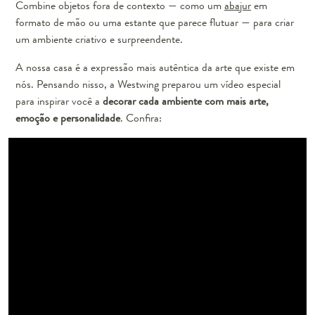
Combine objetos fora de contexto — como um
abajur
em
formato de mão ou uma estante que parece flutuar — para criar
um ambiente criativo e surpreendente.
A nossa casa é a expressão mais autêntica da arte que existe em
nós. Pensando nisso, a Westwing preparou um vídeo especial
para inspirar você a
decorar cada ambiente com mais arte,
emoção e personalidade
. Confira: