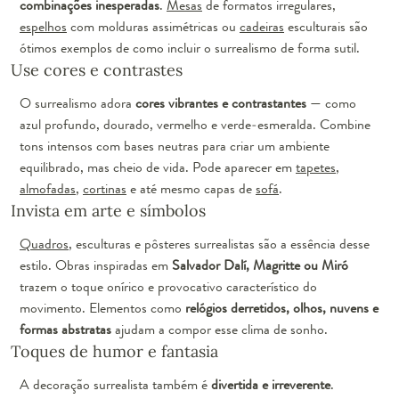
combinações inesperadas
.
Mesas
de formatos irregulares,
espelhos
com molduras assimétricas ou
cadeiras
esculturais são
ótimos exemplos de como incluir o surrealismo de forma sutil.
Use cores e contrastes
O surrealismo adora
cores vibrantes e contrastantes
— como
azul profundo, dourado, vermelho e verde-esmeralda. Combine
tons intensos com bases neutras para criar um ambiente
equilibrado, mas cheio de vida. Pode aparecer em
tapetes
,
almofadas
,
cortinas
e até mesmo capas de
sofá
.
Invista em arte e símbolos
Quadros
, esculturas e pôsteres surrealistas são a essência desse
estilo. Obras inspiradas em
Salvador Dalí, Magritte ou Miró
trazem o toque onírico e provocativo característico do
movimento. Elementos como
relógios derretidos, olhos, nuvens e
formas abstratas
ajudam a compor esse clima de sonho.
Toques de humor e fantasia
A decoração surrealista também é
divertida e irreverente
.