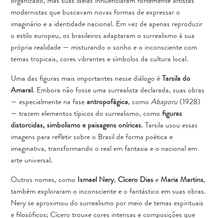
organizado, mas suas ideias influenciaram fortemente artistas
modernistas que buscavam novas formas de expressar o
imaginário e a identidade nacional. Em vez de apenas reproduzir
o estilo europeu, os brasileiros adaptaram o surrealismo à sua
própria realidade — misturando o sonho e o inconsciente com
temas tropicais, cores vibrantes e símbolos da cultura local.
Uma das figuras mais importantes nesse diálogo é
Tarsila do
Amaral
. Embora não fosse uma surrealista declarada, suas obras
— especialmente na fase
antropofágica
, como
Abaporu
(1928)
— trazem elementos típicos do surrealismo, como
figuras
distorcidas, simbolismo e paisagens oníricas
. Tarsila usou essas
imagens para refletir sobre o Brasil de forma poética e
imaginativa, transformando o real em fantasia e o nacional em
arte universal.
Outros nomes, como
Ismael Nery
,
Cícero Dias
e
Maria Martins
,
também exploraram o inconsciente e o fantástico em suas obras.
Nery se aproximou do surrealismo por meio de temas espirituais
e filosóficos; Cícero trouxe cores intensas e composições que