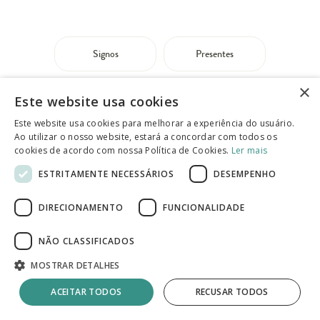
Signos
Presentes
×
Plantas & flores
Cores na decoração
Este website usa cookies
Este website usa cookies para melhorar a experiência do usuário.
Quarto
Cozinhas
Ao utilizar o nosso website, estará a concordar com todos os
cookies de acordo com nossa Política de Cookies.
Ler mais
ESTRITAMENTE NECESSÁRIOS
DESEMPENHO
Arquitetura & estilos
Tamanhos de cama
DIRECIONAMENTO
FUNCIONALIDADE
Home Office
Iluminação
NÃO CLASSIFICADOS
MOSTRAR DETALHES
Campanhas recentes
ACEITAR TODOS
RECUSAR TODOS