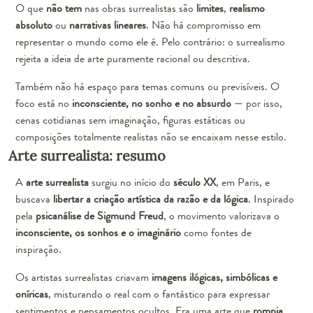
O que
não tem
nas obras surrealistas são
limites
,
realismo
absoluto
ou
narrativas lineares
. Não há compromisso em
representar o mundo como ele é. Pelo contrário: o surrealismo
rejeita a ideia de arte puramente racional ou descritiva.
Também não há espaço para temas comuns ou previsíveis. O
foco está no
inconsciente, no sonho e no absurdo
— por isso,
cenas cotidianas sem imaginação, figuras estáticas ou
composições totalmente realistas não se encaixam nesse estilo.
Arte surrealista: resumo
A
arte surrealista
surgiu no início do
século XX
, em Paris, e
buscava
libertar a criação artística da razão e da lógica
. Inspirado
pela
psicanálise de Sigmund Freud
, o movimento valorizava o
inconsciente, os sonhos e o imaginário
como fontes de
inspiração.
Os artistas surrealistas criavam
imagens ilógicas, simbólicas e
oníricas
, misturando o real com o fantástico para expressar
sentimentos e pensamentos ocultos. Era uma arte que
rompia