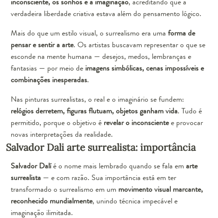
inconsciente, os sonhos e a imaginação
, acreditando que a
verdadeira liberdade criativa estava além do pensamento lógico.
Mais do que um estilo visual, o surrealismo era uma
forma de
pensar e sentir a arte
. Os artistas buscavam representar o que se
esconde na mente humana — desejos, medos, lembranças e
fantasias — por meio de
imagens simbólicas, cenas impossíveis e
combinações inesperadas
.
Nas pinturas surrealistas, o real e o imaginário se fundem:
relógios derretem, figuras flutuam, objetos ganham vida
. Tudo é
permitido, porque o objetivo é
revelar o inconsciente
e provocar
novas interpretações da realidade.
Salvador Dali arte surrealista: importância
Salvador Dalí
é o nome mais lembrado quando se fala em
arte
surrealista
— e com razão. Sua importância está em ter
transformado o surrealismo em um
movimento visual marcante,
reconhecido mundialmente
, unindo técnica impecável e
imaginação ilimitada.