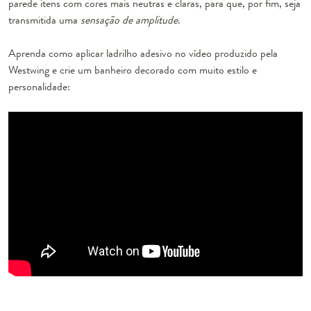
parede itens com cores mais neutras e claras, para que, por fim, seja
transmitida uma
sensação de amplitude
.
Aprenda como aplicar ladrilho adesivo no vídeo produzido pela
Westwing e crie um banheiro decorado com muito estilo e
personalidade: