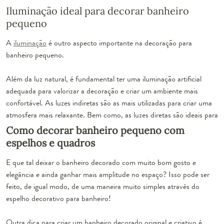
Iluminação ideal para decorar banheiro
pequeno
A
iluminação
é outro aspecto importante na decoração para
banheiro pequeno.
Além da luz natural, é fundamental ter uma iluminação artificial
adequada para valorizar a decoração e criar um ambiente mais
confortável. As luzes indiretas são as mais utilizadas para criar uma
atmosfera mais relaxante. Bem como, as luzes diretas são ideais para
momentos de higiene e cuidados pessoais.
Como decorar banheiro pequeno com
espelhos e quadros
As luminárias embutidas,
arandelas
e pendentes são as mais usadas
E que tal deixar o banheiro decorado com muito bom gosto e
nos banheiros decorados. É possível combiná-las para criar um
elegância e ainda ganhar mais amplitude no espaço? Isso pode ser
ambiente mais moderno ou mais clássico, segundo o estilo
feito, de igual modo, de uma maneira muito simples através do
escolhido.
espelho decorativo para banheiro!
Outra dica para criar um banheiro decorado original e criativo é