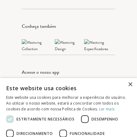
Conheça também
Acesse o nosso app
×
Este website usa cookies
Apple Store
Google play
Este website usa cookies para melhorar a experiência do usuário.
Ao utilizar o nosso website, estará a concordar com todos os
cookies de acordo com nossa Política de Cookies.
Ler mais
© 2025 Westwing Comércio Varejista S.A
ESTRITAMENTE NECESSÁRIOS
DESEMPENHO
WESTWING COMÉRCIO VAREJISTA S.A
CNPJ: 14.776.142/0001-50
DIRECIONAMENTO
FUNCIONALIDADE
Endereço: Av. Queiroz Filho, 1700 - Torre A