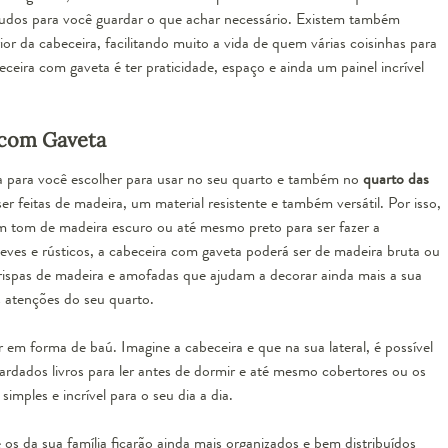
-mudos para você guardar o que achar necessário. Existem também
r da cabeceira, facilitando muito a vida de quem várias coisinhas para
eira com gaveta é ter praticidade, espaço e ainda um painel incrível
 com Gaveta
ta para você escolher para usar no seu quarto e também no
quarto das
 feitas de madeira, um material resistente e também versátil. Por isso,
m tom de madeira escuro ou até mesmo preto para ser fazer a
eves e rústicos, a cabeceira com gaveta poderá ser de madeira bruta ou
rispas de madeira e amofadas que ajudam a decorar ainda mais a sua
s atenções do seu quarto.
 em forma de baú. Imagine a cabeceira e que na sua lateral, é possível
ados livros para ler antes de dormir e até mesmo cobertores ou os
simples e incrível para o seu dia a dia
.
os da sua família ficarão ainda mais organizados e bem distribuídos