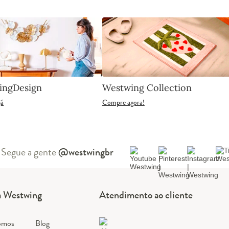
ingDesign
Westwing Collection
já
Compre agora!
Segue a gente
@westwingbr
a Westwing
Atendimento ao cliente
omos
Blog