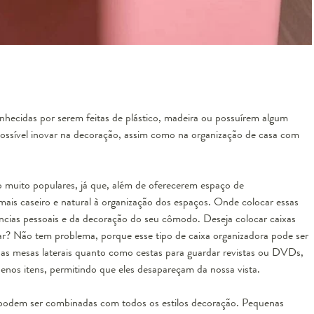
rganizadoras Modular Electrolux Experience
electrolux
hecidas por serem feitas de plástico, madeira ou possuírem algum
possível inovar na decoração, assim como na organização de casa com
esgotado
 muito populares, já que, além de oferecerem espaço de
s caseiro e natural à organização dos espaços. Onde colocar essas
ncias pessoais e da decoração do seu cômodo. Deseja colocar caixas
ar? Não tem problema, porque esse tipo de caixa organizadora pode ser
as mesas laterais quanto como cestas para guardar revistas ou DVDs,
nos itens, permitindo que eles desapareçam da nossa vista.
 podem ser combinadas com todos os estilos decoração. Pequenas