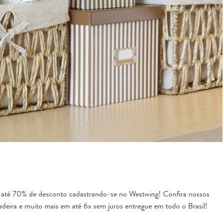
m até 70% de desconto cadastrando-se no Westwing! Confira nossos
adeira e muito mais em até 6x sem juros entregue em todo o Brasil!