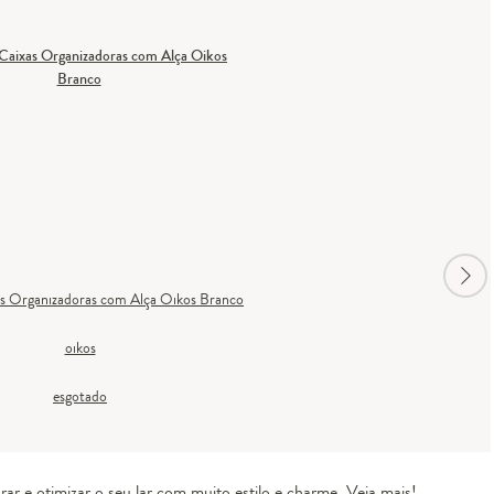
as Organizadoras com Alça Oikos Branco
oikos
esgotado
ar e otimizar o seu lar com muito estilo e charme. Veja mais!