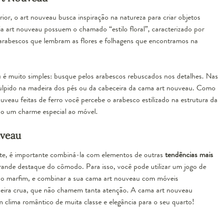
ior, o art nouveau busca inspiração na natureza para criar objetos
lia art nouveau possuem o chamado “estilo floral”, caracterizado por
o arabescos que lembram as flores e folhagens que encontramos na
 é muito simples: busque pelos arabescos rebuscados nos detalhes. Nas
culpido na madeira dos pés ou da cabeceira da cama art nouveau. Como
uveau feitas de ferro você percebe o arabesco estilizado na estrutura da
o um charme especial ao móvel.
veau
te, é importante combiná-la com elementos de outras
tendências mais
ande destaque do cômodo. Para isso, você pode utilizar um jogo de
 o marfim, e combinar a sua cama art nouveau com móveis
ira crua, que não chamem tanta atenção. A cama art nouveau
m clima romântico de muita classe e elegância para o seu quarto!