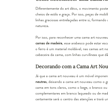
Diferentemente do
art déco
, o movimento poster
cheios de estilo e graça. Por isso, peças de mobí
linhas graciosas entrelaçadas entre si, formand
natureza.
Por isso, para reconhecer uma cama art nouveau
camas de madeira
, esse arabesco pode estar es
o ferro é um material moldável, nas camas art no
cabeceira da cama, com
linhas curvilíneas
que dã
Decorando com a Cama Art Nou
Já que a cama art nouveau é um móvel imponen
neutras
, deixando a cama art nouveau como o gr
cama em tons claros, como o bege, o branco ou
complementares em branco laqueado ou de made
certamente será o
centro das atenções
e trará u