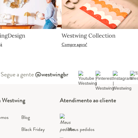
ingDesign
Westwing Collection
já
Compre agora!
Segue a gente
@westwingbr
a Westwing
Atendimento ao cliente
omos
Blog
Black Friday
Meus pedidos