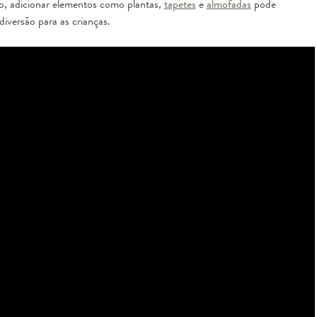
so, adicionar elementos como plantas,
tapetes
e
almofadas
pode
iversão para as crianças.