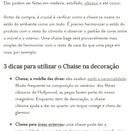
Elas podem ser feitas em madeira, estofado,
plástico
e até couro.
Antes da compra, é crucial é verificar como a chaise se insere no
estilo do ambiente como um todo. É preciso harmonizar o estilo do
produto com o resto do cômodo e observar o padrão de cores entre
o móvel e o interior. Uma chaise bege será provavelmente mais
simples de harmonizar com o resto da casa do que uma peça em
rosa, por exemplo.
3 dicas para utilizar o Chaise na decoração
Chaise, a mobília das divas:
elas exalam
estilo e personalidade
.
Muito frequente na composição os cenários dos filmes
clássicos de Hollywood, as peças fazem parte do nosso
imaginário. Enquanto item de decoração, a chaise
clássica ajuda a dar ao quarto um toque vintage e cheio de
glamour
Chaise para
áreas externas
:
uma chaise pode dar a
personalidade que você tanto busca para a sua varanda,
área