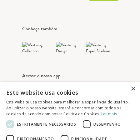
Conheça também
Acesse o nosso app
×
Este website usa cookies
Apple Store
Google play
Este website usa cookies para melhorar a experiência do usuário.
Ao utilizar o nosso website, estará a concordar com todos os
cookies de acordo com nossa Política de Cookies.
Ler mais
© 2025 Westwing Comércio Varejista S.A
ESTRITAMENTE NECESSÁRIOS
DESEMPENHO
WESTWING COMÉRCIO VAREJISTA S.A
CNPJ: 14.776.142/0001-50
DIRECIONAMENTO
FUNCIONALIDADE