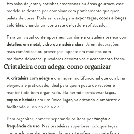
Em salas de jantar, cozinhas americanas ou áreas gourmet, esse
modelo se destaca por combinar com praticamente qualquer
paleta de cores. Pode ser usada para
expor taças, copos e louças
coloridas
, criando um contraste delicado e sofisticado.
Para um visual contemporâneo, combine a cristaleira branca com
detalhes em metal, vidro ou madeira clara
. Já em decorações
mais românticas ou provençais, aposte em modelos com
molduras delicadas, puxadores decorativos e acabamento fosco.
Cristaleira com adega: como organizar
A
cristaleira com adega
é um móvel multifuncional que combina
elegância e praticidade, ideal para quem gosta de receber e
manter tudo bem organizado. Ela permite armazenar
taças,
copos e bebidas
em um único lugar, valorizando o ambiente e
facilitando o uso no dia a dia.
Para organizar, comece separando os itens por
função e
frequência de uso
. Nas prateleiras superiores, coloque taças,
copos e louças decorativas. Já na parte inferior — onde fica a