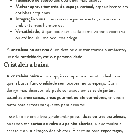
Facilidade de acesso
aos utensílios mais usados.
Melhor aproveitamento do espaço vertical
, especialmente em
cozinhas pequenas.
Integração visual
com áreas de jantar e estar, criando um
ambiente mais harmônico.
Versatilidade
, já que pode ser usada como vitrine decorativa
ou até incluir uma pequena adega.
A
cristaleira na cozinha
é um detalhe que transforma o ambiente,
unindo
praticidade, estilo e personalidade
.
Cristaleira baixa
A
cristaleira baixa
é uma opção compacta e versátil, ideal para
quem busca
funcionalidade sem ocupar muito espaço
. Com
design mais discreto, ela pode ser usada em
salas de jantar,
cozinhas americanas, áreas gourmet ou até corredores
, servindo
tanto para armazenar quanto para decorar.
Esse tipo de cristaleira geralmente possui
duas ou três prateleiras
,
podendo ter
portas de vidro ou painéis abertos
, o que facilita o
acesso e a visualização dos objetos. É perfeita para
expor taças,