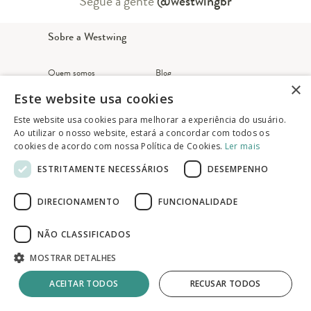
Segue a gente
@westwingbr
Sobre a Westwing
Quem somos
Blog
×
Este website usa cookies
Marcas
Black Friday
Este website usa cookies para melhorar a experiência do usuário.
Nossa lojas
Fornecedores
Ao utilizar o nosso website, estará a concordar com todos os
cookies de acordo com nossa Política de Cookies.
Ler mais
Revista
Relação com Investidor
ESTRITAMENTE NECESSÁRIOS
DESEMPENHO
Carreira
Imprensa
DIRECIONAMENTO
FUNCIONALIDADE
Atendimento ao cliente
NÃO CLASSIFICADOS
Meus pedidos
MOSTRAR DETALHES
Fale Conosco
ACEITAR TODOS
RECUSAR TODOS
FAQ