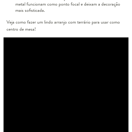
metal funcionam como ponto focal e deixam a decoração
mais sofisticada.
Veja como fazer um lindo arranjo com terrário para usar como
centro de mesa!