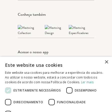
Conheça também
Acesse o nosso app
×
Este website usa cookies
Apple Store
Google play
Este website usa cookies para melhorar a experiência do usuário.
Ao utilizar o nosso website, estará a concordar com todos os
cookies de acordo com nossa Política de Cookies.
Ler mais
© 2025 Westwing Comércio Varejista S.A
ESTRITAMENTE NECESSÁRIOS
DESEMPENHO
WESTWING COMÉRCIO VAREJISTA S.A
CNPJ: 14.776.142/0001-50
DIRECIONAMENTO
FUNCIONALIDADE
Endereço: Av. Queiroz Filho, 1700 - Torre A
5° andar - Vila Hamburguesa - São Paulo