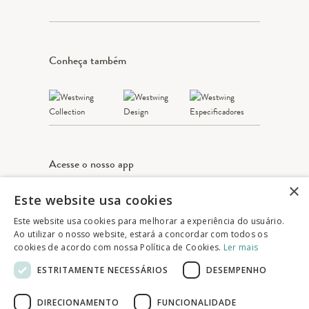
Conheça também
Acesse o nosso app
×
Este website usa cookies
Apple Store
Google play
Este website usa cookies para melhorar a experiência do usuário.
Ao utilizar o nosso website, estará a concordar com todos os
cookies de acordo com nossa Política de Cookies.
Ler mais
© 2025 Westwing Comércio Varejista S.A
ESTRITAMENTE NECESSÁRIOS
DESEMPENHO
WESTWING COMÉRCIO VAREJISTA S.A
CNPJ: 14.776.142/0001-50
DIRECIONAMENTO
FUNCIONALIDADE