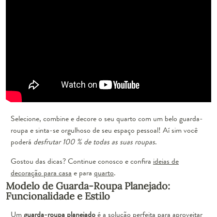
Selecione, combine e decore o seu quarto com um belo guarda-
roupa e
sinta-se orgulhoso de seu espaço pessoal!
Aí sim você
poderá
desfrutar 100 % de todas as suas roupas
.
Gostou das dicas? Continue conosco e confira
ideias de
decoração para casa
e para
quarto
.
Modelo de Guarda-Roupa Planejado:
Funcionalidade e Estilo
Um
guarda-roupa planejado
é a solução perfeita para aproveitar