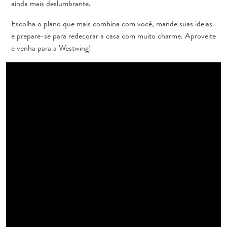
ainda mais deslumbrante.
Escolha o plano que mais combina com você, mande suas ideias
e prepare-se para redecorar a casa com muito charme. Aproveite
e venha para a Westwing!