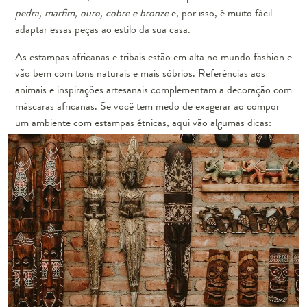
pedra, marfim, ouro, cobre e bronze
e, por isso, é muito fácil
adaptar essas peças ao estilo da sua casa.
As estampas africanas e tribais estão em alta no mundo fashion e
vão bem com tons naturais e mais sóbrios. Referências aos
animais e inspirações artesanais complementam a decoração com
máscaras africanas. Se você tem medo de exagerar ao compor
um ambiente com estampas étnicas, aqui vão algumas dicas: