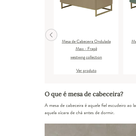
a Lateral Duna Preto -
Mesa de Cabeceira Ondulada
Me
Hometeka
Maxi - Frapê
plug design
westwing collection
Ver produto
Ver produto
O que é mesa de cabeceira?
A mesa de cabeceira é aquele fiel escudeiro ao 
aquela xícara de chá antes de dormir.