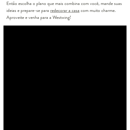
Então escolha o plano que mais combina com você, mande suas
ideias e prepare-se para
redecorar a casa
com muito charme.
Aproveite e venha para a Westwing!