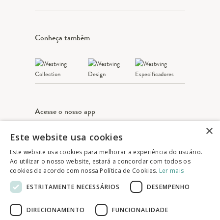
Conheça também
Acesse o nosso app
×
Este website usa cookies
Apple Store
Google play
Este website usa cookies para melhorar a experiência do usuário.
Ao utilizar o nosso website, estará a concordar com todos os
cookies de acordo com nossa Política de Cookies.
Ler mais
© 2025 Westwing Comércio Varejista S.A
ESTRITAMENTE NECESSÁRIOS
DESEMPENHO
WESTWING COMÉRCIO VAREJISTA S.A
CNPJ: 14.776.142/0001-50
DIRECIONAMENTO
FUNCIONALIDADE
Endereço: Av. Queiroz Filho, 1700 - Torre A