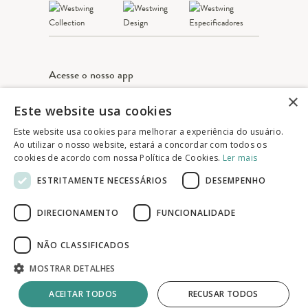
Acesse o nosso app
×
Este website usa cookies
Apple Store
Google play
Este website usa cookies para melhorar a experiência do usuário.
Ao utilizar o nosso website, estará a concordar com todos os
cookies de acordo com nossa Política de Cookies.
Ler mais
© 2025 Westwing Comércio Varejista S.A
ESTRITAMENTE NECESSÁRIOS
DESEMPENHO
WESTWING COMÉRCIO VAREJISTA S.A
CNPJ: 14.776.142/0001-50
DIRECIONAMENTO
FUNCIONALIDADE
Endereço: Av. Queiroz Filho, 1700 - Torre A
5° andar - Vila Hamburguesa - São Paulo
NÃO CLASSIFICADOS
MOSTRAR DETALHES
ACEITAR TODOS
RECUSAR TODOS