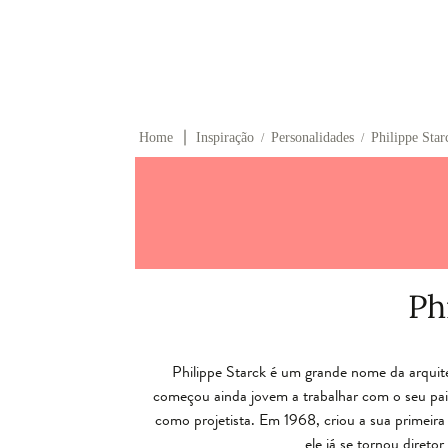
∣
Home
Inspiração
Personalidades
Philippe Star
/
/
Ph
Philippe Starck é um grande nome da arquite
começou ainda jovem a trabalhar com o seu pa
como projetista. Em 1968, criou a sua primeira
ele já se tornou direto