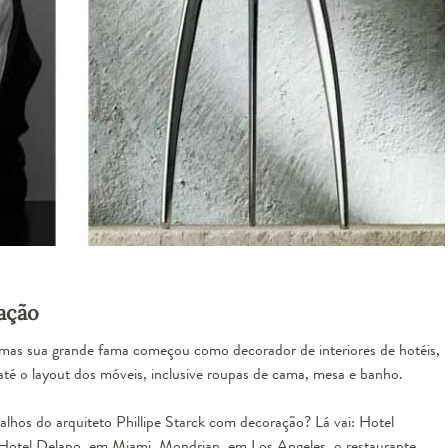
ação
as sua grande fama começou como decorador de interiores de hotéis,
 até o layout dos móveis, inclusive roupas de cama, mesa e banho.
lhos do arquiteto Phillipe Starck com decoração? Lá vai: Hotel
Hotel Delano, em Miami, Mondrian, em Los Angeles, o restaurante