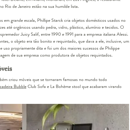
 Rio de Janeiro estão na sua humilde lista.
s em grande escala, Phillipe Starck cria objetos domésticos usados no
zes até orgânicos usando pedra, vidro, plástico, alumínio e tecidos. O
espremedor Juicy Salif, entre 1990 e 1991 para a empresa italiana Alessi.
antes, o objeto era tão bonito e requintado, que dava a ele, inclusive, um
e uso propriamente dita e foi um dos maiores sucessos de Philippe
 imagem de sua empresa como produtora de objetos requintados.
óveis
também criou móveis que se tornaram famosas no mundo todo
cadeira Bubble
Club Sofa e La Bohème stool que acabaram virando