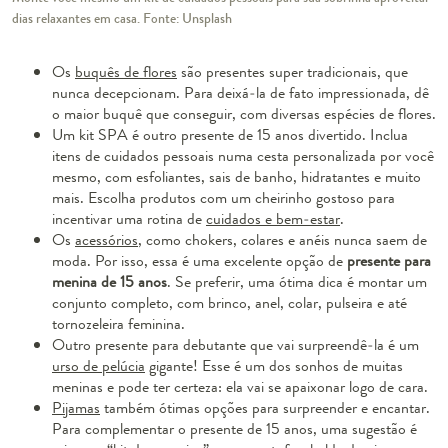
dias relaxantes em casa. Fonte: Unsplash
Os
buquês de flores
são presentes super tradicionais, que
nunca decepcionam. Para deixá-la de fato impressionada, dê
o maior buquê que conseguir, com diversas espécies de flores.
Um kit SPA é outro presente de 15 anos divertido. Inclua
itens de cuidados pessoais numa cesta personalizada por você
mesmo, com esfoliantes, sais de banho, hidratantes e muito
mais. Escolha produtos com um cheirinho gostoso para
incentivar uma rotina de
cuidados e bem-estar
.
Os
acessórios
, como chokers, colares e anéis nunca saem de
moda. Por isso, essa é uma excelente opção de
presente para
menina de 15 anos
. Se preferir, uma ótima dica é montar um
conjunto completo, com brinco, anel, colar, pulseira e até
tornozeleira feminina.
Outro presente para debutante que vai surpreendê-la é um
urso de pelúcia
gigante! Esse é um dos sonhos de muitas
meninas e pode ter certeza: ela vai se apaixonar logo de cara.
Pijamas
também ótimas opções para surpreender e encantar.
Para complementar o presente de 15 anos, uma sugestão é