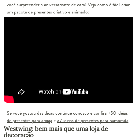
você surpreender a aniversariante de cara! Veja como é fácil criar
um pacote de presentes criativo e animado:
Se você gostou das dicas continue conosco e confira
+50 ideias
de presentes para amiga
e
37 ideias de presentes para namorada
.
Westwing: bem mais que uma loja de
decoração