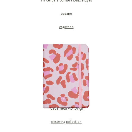
Pincel para Sombra Dazzle Eyes
océane
esgotado
Caderneta A6 Onça
westwing collection