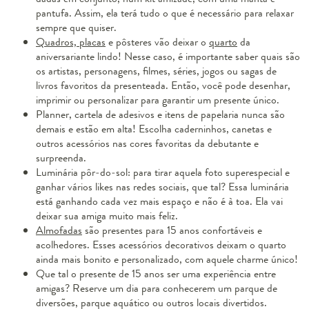
pantufa. Assim, ela terá tudo o que é necessário para relaxar
sempre que quiser.
Quadros, placas
e pôsteres vão deixar o
quarto
da
aniversariante lindo! Nesse caso, é importante saber quais são
os artistas, personagens, filmes, séries, jogos ou sagas de
livros favoritos da presenteada. Então, você pode desenhar,
imprimir ou personalizar para garantir um presente único.
Planner, cartela de adesivos e itens de papelaria nunca são
demais e estão em alta! Escolha caderninhos, canetas e
outros acessórios nas cores favoritas da debutante e
surpreenda.
Luminária pôr-do-sol: para tirar aquela foto superespecial e
ganhar vários likes nas redes sociais, que tal? Essa luminária
está ganhando cada vez mais espaço e não é à toa. Ela vai
deixar sua amiga muito mais feliz.
Almofadas
são presentes para 15 anos confortáveis e
acolhedores. Esses acessórios decorativos deixam o quarto
ainda mais bonito e personalizado, com aquele charme único!
Que tal o presente de 15 anos ser uma experiência entre
amigas? Reserve um dia para conhecerem um parque de
diversões, parque aquático ou outros locais divertidos.