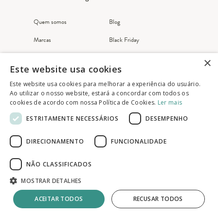
Quem somos
Blog
Marcas
Black Friday
Nossa lojas
Fornecedores
×
Este website usa cookies
Revista
Relação com Investidor
Este website usa cookies para melhorar a experiência do usuário.
Carreira
Imprensa
Ao utilizar o nosso website, estará a concordar com todos os
cookies de acordo com nossa Política de Cookies.
Ler mais
Atendimento ao cliente
ESTRITAMENTE NECESSÁRIOS
DESEMPENHO
DIRECIONAMENTO
FUNCIONALIDADE
Meus pedidos
Fale Conosco
NÃO CLASSIFICADOS
FAQ
MOSTRAR DETALHES
ACEITAR TODOS
RECUSAR TODOS
Somos uma empresa certificada