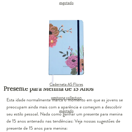
esgotado
Caderneta A5 Flores
Presente para Menina de 15 Anos
westwing collection
Esta idade normalmente marca o momento em que as jovens se
preocupam ainda mais com a aparência e
começam a descobrir
esgotado
seu estilo pessoal
. Nada como ganhar um presente para menina
de 15 anos antenado nas tendências: Veja nossas sugestões de
presente de 15 anos para menina: