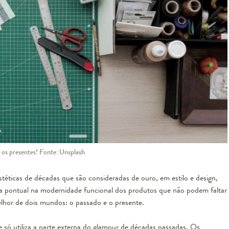
 os presentes! Fonte: Unsplash
stéticas de décadas que são consideradas de ouro, em estilo e design,
a pontual na modernidade funcional dos produtos que não podem faltar
elhor de dois mundos: o passado e o presente.
e só utiliza a parte externa do glamour de décadas passadas. Os