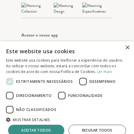
Acesse o nosso app
×
Este website usa cookies
Apple Store
Google play
Este website usa cookies para melhorar a experiência do usuário.
Ao utilizar o nosso website, estará a concordar com todos os
cookies de acordo com nossa Política de Cookies.
Ler mais
© 2025 Westwing Comércio Varejista S.A
ESTRITAMENTE NECESSÁRIOS
DESEMPENHO
WESTWING COMÉRCIO VAREJISTA S.A
CNPJ: 14.776.142/0001-50
DIRECIONAMENTO
FUNCIONALIDADE
Endereço: Av. Queiroz Filho, 1700 - Torre A
5° andar - Vila Hamburguesa - São Paulo
NÃO CLASSIFICADOS
MOSTRAR DETALHES
ACEITAR TODOS
RECUSAR TODOS