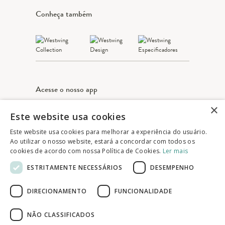
Conheça também
Acesse o nosso app
×
Este website usa cookies
Apple Store
Google play
Este website usa cookies para melhorar a experiência do usuário.
Ao utilizar o nosso website, estará a concordar com todos os
cookies de acordo com nossa Política de Cookies.
Ler mais
© 2025 Westwing Comércio Varejista S.A
ESTRITAMENTE NECESSÁRIOS
DESEMPENHO
WESTWING COMÉRCIO VAREJISTA S.A
CNPJ: 14.776.142/0001-50
DIRECIONAMENTO
FUNCIONALIDADE
Endereço: Av. Queiroz Filho, 1700 - Torre A
5° andar - Vila Hamburguesa - São Paulo
NÃO CLASSIFICADOS