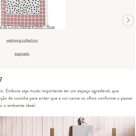
l de Corpo Xadrez e Dots - Rosa
westwing collection
esgotado
?
o. Embora seja muito importante ter um espaço agradável, que
ção da cozinha para evitar que a cor canse os olhos conforme o passar
r o ambiente ideal: