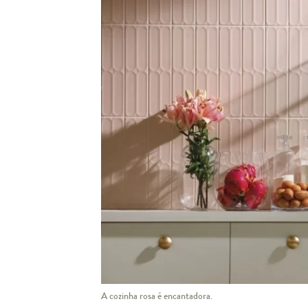
Pano 
Jogo de 
A cozinha rosa é encantadora.