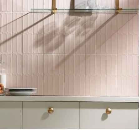
de Prato em Linho Tours - Rosa
blueberry casa
esgotado
Bowls em Cerâmica Anthony - Rosa
alleanza