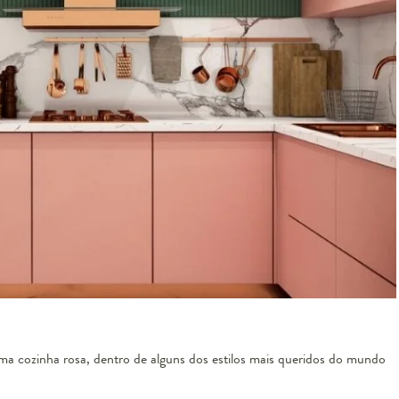
napo Rosa com Sianinha Vermelha
vesta casa
esgotado
 uma
cozinha rosa
, dentro de alguns dos estilos mais queridos do mundo