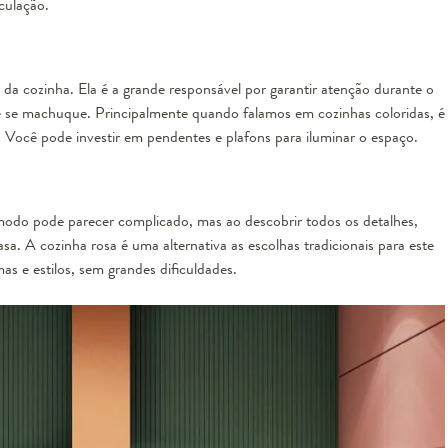
culação.
s da cozinha. Ela é a grande responsável por garantir atenção durante o
ê se machuque. Principalmente quando falamos em cozinhas coloridas, é
. Você pode investir em pendentes e plafons para iluminar o espaço.
deira Stand Mixer - Dried Rose
ômodo pode parecer complicado, mas ao descobrir todos os detalhes,
a. A cozinha rosa é uma alternativa as escolhas tradicionais para este
kitchenaid
as e estilos, sem grandes dificuldades.
esgotado