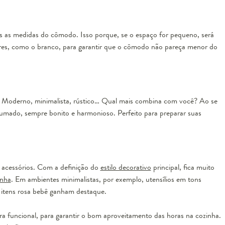
esgotado
as as medidas do cômodo. Isso porque, se o espaço for pequeno, será
res, como o branco, para garantir que o cômodo não pareça menor do
o. Moderno, minimalista, rústico… Qual mais combina com você? Ao se
rumado, sempre bonito e harmonioso. Perfeito para preparar suas
leador em Inox Harrow - Rosé
e acessórios. Com a definição do
estilo decorativo
principal, fica muito
hauskraft
inha
. Em ambientes minimalistas, por exemplo, utensílios em tons
 itens rosa bebê ganham destaque.
esgotado
ra funcional, para garantir o bom aproveitamento das horas na cozinha.