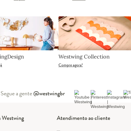
ingDesign
Westwing Collection
já
Compre agora!
Segue a gente
@westwingbr
a Westwing
Atendimento ao cliente