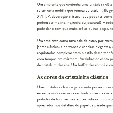
Um ambiente que contenha uma cristaleira clássica
se em uma mobília que remeta ao
estilo inglês g
XVIII. A decoração clássica, que pode ter como ob
podem ser mogno, nogueira ou jacarandá – todos 
pode dar o tom que embalará as outras peças, t
Um ambiente como uma sala de estar, por exemp
jantar clássico
, e poltronas e cadeiras elegantes
requintados complementam o estilo dessa tendên
com tampos em mármore. Mesinhas de canto pod
da cristaleira clássica. Um
buffet clássico
dá o co
As cores da cristaleira clássica
Uma cristaleira clássica geralmente possui core
escuro e vinho são as cores tradicionais da cris
pintadas de tons neutros e mais sóbrios ou um 
apreciados nos detalhes do papel de parede qua