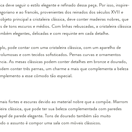
 deve seguir o estilo elegante e refinado dessa peça. Por isso, inspire-
regoriano
e ao francês, provenientes dos reinados dos séculos XVII e
jeto principal a cristaleira clássica, deve conter madeiras nobres, que
de tons escuros e médios. Com linhas rebuscadas, a cristaleira clássica
ambém elegantes, delicadas e com requinte em cada detalhe.
lo, pode contar com uma cristaleira clássica, com um
aparelho de
, volumosas e com tecidos sofisticados. Pernas curvas e ornamentos
cia. As mesas clássicas podem conter detalhes em bronze e dourado,
em conter três pernas, um charme a mais que complementa a beleza
mplemento a esse cômodo tão especial.
s mais fortes e escuras devido ao material nobre que a compõe. Marrom
taleira clássica, que pode ter sua beleza complementada com paredes
papel de parede elegante. Tons de dourado também são muito
ndo o assunto é compor uma sala com móveis clássicos.