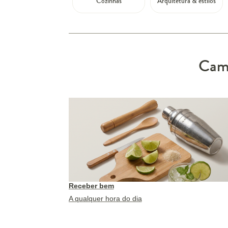
Cozinhas
Arquitetura & estilos
Camp
Receber bem
A qualquer hora do dia