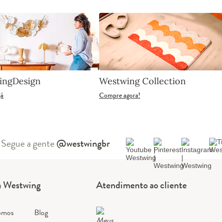
ingDesign
Westwing Collection
já
Compre agora!
Segue a gente
@westwingbr
a Westwing
Atendimento ao cliente
omos
Blog