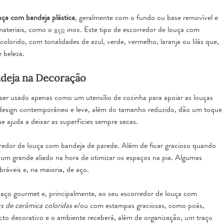
uça com bandeja plástica
, geralmente com o fundo ou base removível e
materiais, como o
aço
inox. Este tipo de escorredor de louça com
olorido, com tonalidades de azul, verde, vermelho, laranja ou lilás que,
 beleza.
deja na Decoração
ser usado apenas como um utensílio de cozinha para apoiar as louças
 design contemporâneo e leve, além do tamanho reduzido, dão um toque
e ajuda a deixar as superfícies sempre secas.
redor de louça com bandeja de parede
. Além de ficar gracioso quando
um grande aliado na hora de otimizar os espaços na pia. Algumas
ráveis e, na maioria, de aço.
aço gourmet e, principalmente, ao seu escorredor de louça com
s de cerâmica coloridas
e/ou com estampas graciosas, como poás,
ecto decorativo e o ambiente receberá, além de organização, um traço