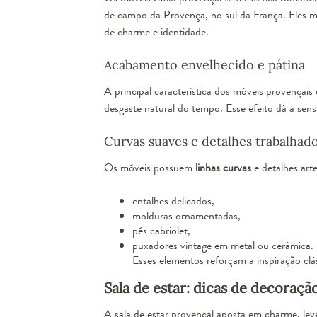
de campo da Provença, no sul da França. Eles mi
Berç
de charme e identidade.
Acabamento envelhecido e pátina
A principal característica dos móveis provença
desgaste natural do tempo. Esse efeito dá a sensa
Curvas suaves e detalhes trabalhad
Os móveis possuem
linhas curvas
e detalhes arte
entalhes delicados,
molduras ornamentadas,
pés cabriolet,
puxadores vintage em metal ou cerâmica.
Esses elementos reforçam a inspiração clás
Sala de estar: dicas de decoraçã
Cabidei
A sala de estar provençal aposta em charme, le