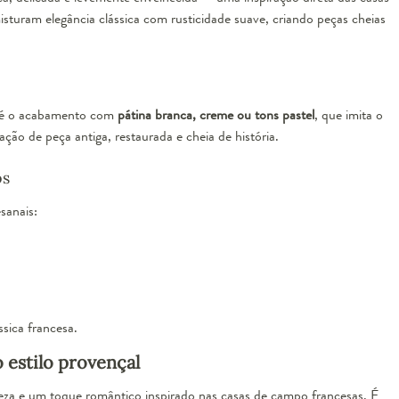
sturam elegância clássica com rusticidade suave, criando peças cheias
o Paris Provençal Curvo Branco
puppi mobile
esgotado
is é o acabamento com
pátina branca, creme ou tons pastel
, que imita o
ção de peça antiga, restaurada e cheia de história.
os
sanais:
sica francesa.
o estilo provençal
ro Individual Provençal - Hometeka
veza e um toque romântico inspirado nas casas de campo francesas. É