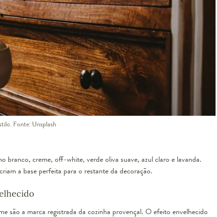
Roupeiro Paris Branco
puppi mobile
stilo. Fonte: Unsplash
esgotado
mo branco, creme, off-white, verde oliva suave, azul claro e lavanda.
criam a base perfeita para o restante da decoração.
elhecido
e são a marca registrada da cozinha provençal. O efeito envelhecido