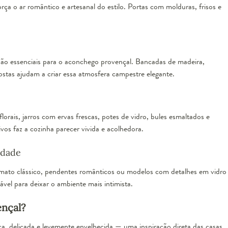
rça o ar romântico e artesanal do estilo. Portas com molduras, frisos e
Imperial Provençal Square - Marrom
 são essenciais para o aconchego provençal. Bancadas de madeira,
stas ajudam a criar essa atmosfera campestre elegante.
esgotado
florais, jarros com ervas frescas, potes de vidro, bules esmaltados e
os faz a cozinha parecer vivida e acolhedora.
idade
rmato clássico, pendentes românticos ou modelos com detalhes em vidro
ável para deixar o ambiente mais intimista.
ençal?
ca, delicada e levemente envelhecida — uma inspiração direta das casas