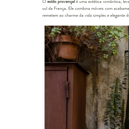
O
estilo provençal
é uma estética romântica, lev
sul da França. Ele combina móveis com acabament
remetem ao charme da vida simples e elegante do 