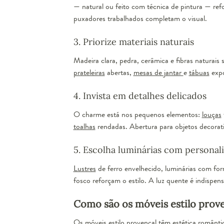
— natural ou feito com técnica de pintura — refo
puxadores trabalhados completam o visual.
3. Priorize materiais naturais
Poltrona 
Madeira clara, pedra, cerâmica e fibras naturais
prateleiras
abertas,
mesas de jantar
e
tábuas
expo
4. Invista em detalhes delicados
O charme está nos pequenos elementos:
louças
toalhas
rendadas. Abertura para objetos decorativ
5. Escolha luminárias com personal
Lustres
de ferro envelhecido, luminárias com fo
fosco reforçam o estilo. A luz quente é indispens
Como são os móveis estilo prov
Os móveis estilo provençal têm estética românti