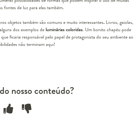
úmeras possibilidades de fôrmas que podem inspirar o uso de muitas
as fontes de luz para elas também.
tros objetos também são comuns e muito interessantes
.
Livros, gaiolas,
o alguns dos exemplos de
luminárias coloridas
. Um bonito chapéu pode
– que ficaria responsável pelo papel de protagonista do seu ambiente ao
sibilidades não terminam aqui!
do nosso conteúdo?