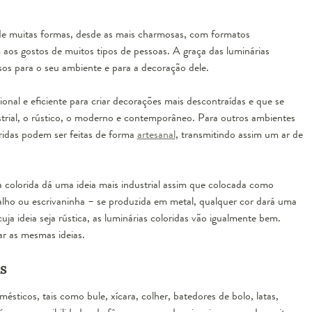
de muitas formas, desde as mais charmosas, com formatos
 aos gostos de muitos tipos de pessoas. A graça das luminárias
sos para o seu ambiente e para a decoração dele.
nal e eficiente para criar decorações mais descontraídas e que se
ustrial, o rústico, o moderno e contemporâneo. Para outros ambientes
oridas podem ser feitas de forma
artesanal
, transmitindo assim um ar de
a colorida dá uma ideia mais industrial assim que colocada como
balho ou escrivaninha – se produzida em metal, qualquer cor dará uma
ja ideia seja rústica, as luminárias coloridas vão igualmente bem.
ar as mesmas ideias.
s
sticos, tais como bule, xícara, colher, batedores de bolo, latas,