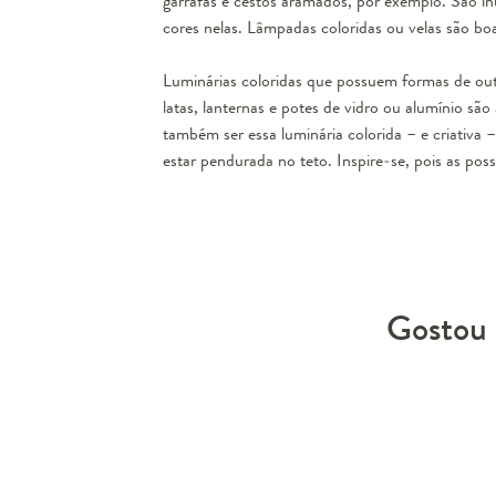
garrafas e cestos aramados, por exemplo. São in
cores nelas. Lâmpadas coloridas ou velas são bo
Luminárias coloridas que possuem formas de ou
latas, lanternas e potes de vidro ou alumínio sã
também ser essa luminária colorida – e criativa 
estar pendurada no teto. Inspire-se, pois as pos
Gostou 