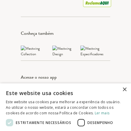
Conheça também
Acesse o nosso app
×
Este website usa cookies
Apple Store
Google play
Este website usa cookies para melhorar a experiência do usuário.
Ao utilizar o nosso website, estará a concordar com todos os
cookies de acordo com nossa Política de Cookies.
Ler mais
© 2025 Westwing Comércio Varejista S.A
ESTRITAMENTE NECESSÁRIOS
DESEMPENHO
WESTWING COMÉRCIO VAREJISTA S.A