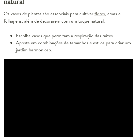
natural
Os vasos de plantas são essenciais para cultivar
flores
, ervas e
folhagens, além de decorarem com um toque natural.
Escolha vasos que permitam a respiração das raízes.
Aposte em combinações de tamanhos e estilos para criar um
jardim harmonioso.