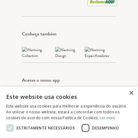
Conheça também
Acesse o nosso app
×
Este website usa cookies
Apple Store
Google play
Este website usa cookies para melhorar a experiência do usuário.
Ao utilizar o nosso website, estará a concordar com todos os
cookies de acordo com nossa Política de Cookies.
Ler mais
© 2025 Westwing Comércio Varejista S.A
ESTRITAMENTE NECESSÁRIOS
DESEMPENHO
WESTWING COMÉRCIO VAREJISTA S.A
CNPJ: 14.776.142/0001-50